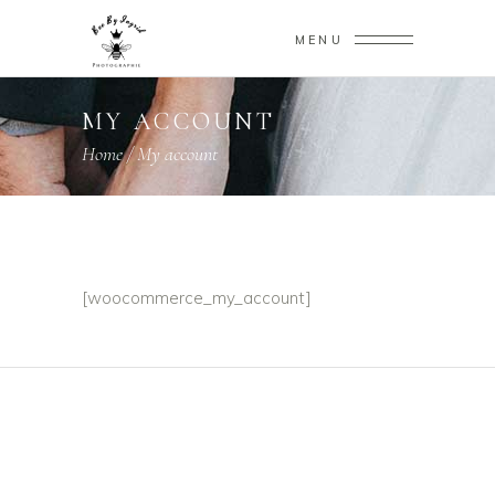
MENU
MY ACCOUNT
Home
/
My account
[woocommerce_my_account]