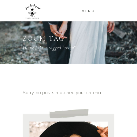
MENU
ZOOM TAG
Home
/
Posts tagged "zoom"
Sorry, no posts matched your criteria.