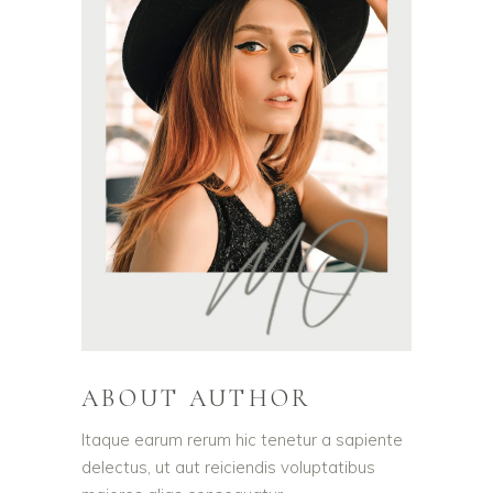
ABOUT AUTHOR
Itaque earum rerum hic tenetur a sapiente
delectus, ut aut reiciendis voluptatibus